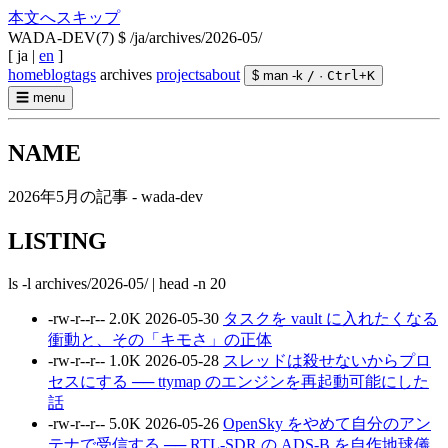
本文へスキップ
WADA-DEV(7)
$ /ja/archives/2026-05/
[
ja
|
en
]
home
blog
tags
archives
projects
about
$ man -k
/
·
Ctrl
+
K
☰
menu
NAME
2026年5月の記事 - wada-dev
LISTING
ls -l archives/2026-05/ | head -n 20
-rw-r--r--
2.0K
2026-05-30
タスクを vault に入れたくなる
衝動と、その「キモさ」の正体
-rw-r--r--
1.0K
2026-05-28
スレッドは殺せないからプロ
セスにする ── ttymap のエンジンを再起動可能にした
話
-rw-r--r--
5.0K
2026-05-26
OpenSky をやめて自分のアン
テナで受信する ── RTL-SDR の ADS-B を自作地球儀