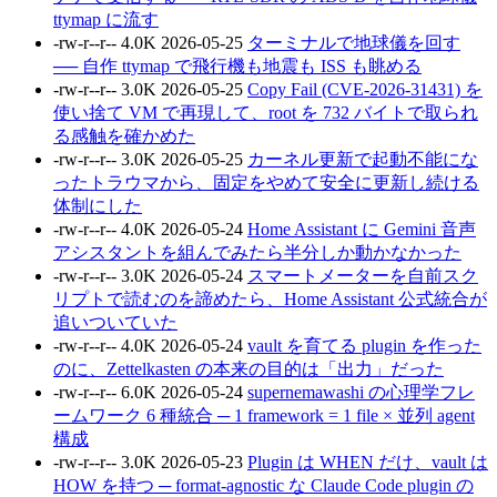
ttymap に流す
-rw-r--r--
4.0K
2026-05-25
ターミナルで地球儀を回す
── 自作 ttymap で飛行機も地震も ISS も眺める
-rw-r--r--
3.0K
2026-05-25
Copy Fail (CVE-2026-31431) を
使い捨て VM で再現して、root を 732 バイトで取られ
る感触を確かめた
-rw-r--r--
3.0K
2026-05-25
カーネル更新で起動不能にな
ったトラウマから、固定をやめて安全に更新し続ける
体制にした
-rw-r--r--
4.0K
2026-05-24
Home Assistant に Gemini 音声
アシスタントを組んでみたら半分しか動かなかった
-rw-r--r--
3.0K
2026-05-24
スマートメーターを自前スク
リプトで読むのを諦めたら、Home Assistant 公式統合が
追いついていた
-rw-r--r--
4.0K
2026-05-24
vault を育てる plugin を作った
のに、Zettelkasten の本来の目的は「出力」だった
-rw-r--r--
6.0K
2026-05-24
supernemawashi の心理学フレ
ームワーク 6 種統合 ─ 1 framework = 1 file × 並列 agent
構成
-rw-r--r--
3.0K
2026-05-23
Plugin は WHEN だけ、vault は
HOW を持つ ─ format-agnostic な Claude Code plugin の