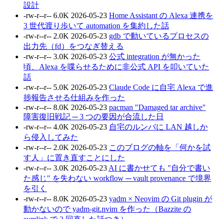
設計
-rw-r--r--
6.0K
2026-05-23
Home Assistant の Alexa 連携を
3 世代渡り歩いて automation を集約した話
-rw-r--r--
2.0K
2026-05-23
gdb で動いているプロセスの
出力先（fd）をつなぎ替える
-rw-r--r--
3.0K
2026-05-23
公式 integration が無かった
頃、Alexa を喋らせるために非公式 API を叩いていた
話
-rw-r--r--
5.0K
2026-05-23
Claude Code に自宅 Alexa で進
捗報告させる仕組みを作った
-rw-r--r--
8.0K
2026-05-23
pacman "Damaged tar archive"
障害復旧戦記 ─ 3 つの要因が合流した日
-rw-r--r--
4.0K
2026-05-23
自宅のルンバに LAN 越しか
ら侵入してみた
-rw-r--r--
2.0K
2026-05-23
このブログの軸を「何かを試
す人」に置き直すことにした
-rw-r--r--
3.0K
2026-05-23
AI に書かせても "自分で書い
た感じ" を失わない workflow ─ vault provenance で境界
を引く
-rw-r--r--
8.0K
2026-05-23
yadm × Neovim の Git plugin が
動かないので yadm-git.nvim を作った（Bazzite の