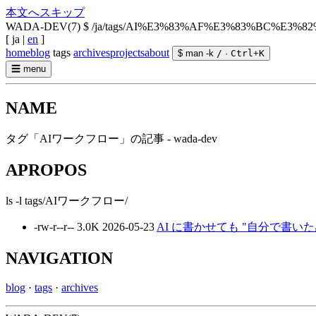
本文へスキップ
WADA-DEV(7)
$ /ja/tags/AI%E3%83%AF%E3%83%BC%E3
[
ja
|
en
]
home
blog
tags
archives
projects
about
$ man -k
/
·
Ctrl
+
K
☰
menu
NAME
タグ「AIワークフロー」の記事 - wada-dev
APROPOS
ls -l tags/AIワークフロー/
-rw-r--r--
3.0K
2026-05-23
AI に書かせても "自分で書いた感じ" 
NAVIGATION
blog
·
tags
·
archives