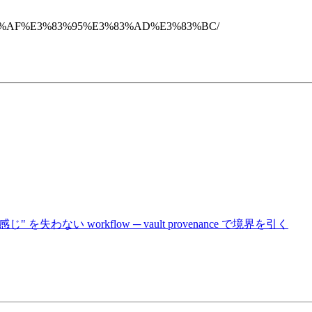
%82%AF%E3%83%95%E3%83%AD%E3%83%BC/
を失わない workflow ─ vault provenance で境界を引く