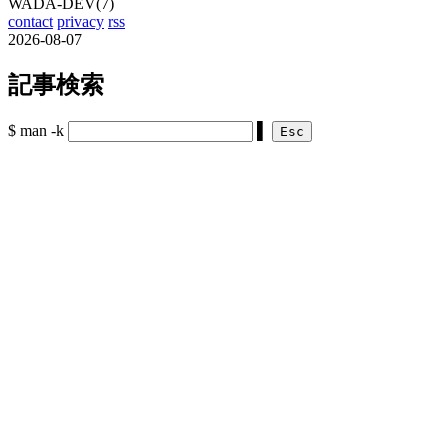
WADA-DEV(7)
contact
privacy
rss
2026-08-07
記事検索
$ man -k
▌
Esc