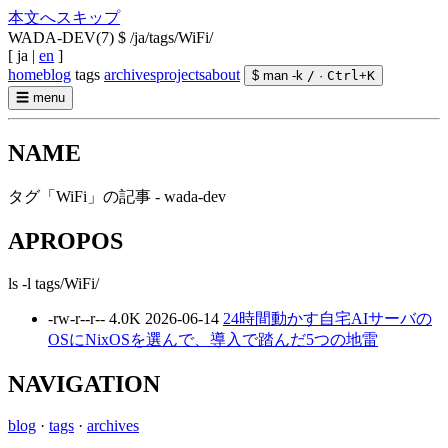
本文へスキップ
WADA-DEV(7)
$ /ja/tags/WiFi/
[
ja
|
en
]
home
blog
tags
archives
projects
about
$ man -k
/
·
Ctrl
+
K
☰
menu
NAME
タグ「WiFi」の記事 - wada-dev
APROPOS
ls -l tags/WiFi/
-rw-r--r--
4.0K
2026-06-14
24時間動かす自宅AIサーバの
OSにNixOSを選んで、導入で踏んだ5つの地雷
NAVIGATION
blog
·
tags
·
archives