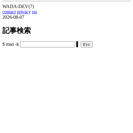
WADA-DEV(7)
contact
privacy
rss
2026-08-07
記事検索
$ man -k
▌
Esc