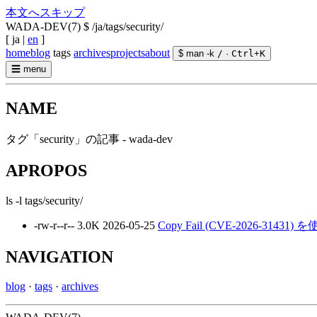
本文へスキップ
WADA-DEV(7)
$ /ja/tags/security/
[
ja
|
en
]
home
blog
tags
archives
projects
about
$ man -k
/
·
Ctrl
+
K
☰
menu
NAME
タグ「security」の記事 - wada-dev
APROPOS
ls -l tags/security/
-rw-r--r--
3.0K
2026-05-25
Copy Fail (CVE-2026-3
NAVIGATION
blog
·
tags
·
archives