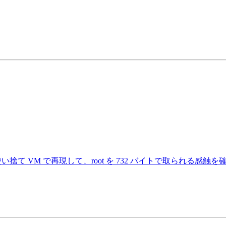
1431) を使い捨て VM で再現して、root を 732 バイトで取られる感触