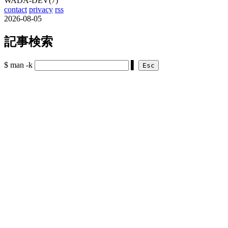
WADA-DEV(7)
contact
privacy
rss
2026-08-05
記事検索
$ man -k
▌
Esc