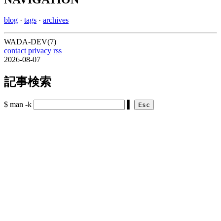
blog
·
tags
·
archives
WADA-DEV(7)
contact
privacy
rss
2026-08-07
記事検索
$ man -k
▌
Esc