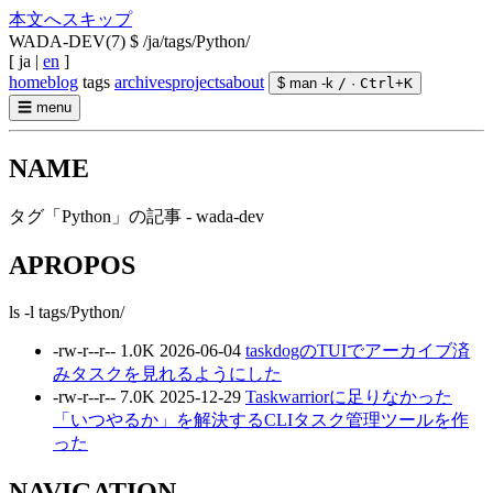
本文へスキップ
WADA-DEV(7)
$ /ja/tags/Python/
[
ja
|
en
]
home
blog
tags
archives
projects
about
$ man -k
/
·
Ctrl
+
K
☰
menu
NAME
タグ「Python」の記事 - wada-dev
APROPOS
ls -l tags/Python/
-rw-r--r--
1.0K
2026-06-04
taskdogのTUIでアーカイブ済
みタスクを見れるようにした
-rw-r--r--
7.0K
2025-12-29
Taskwarriorに足りなかった
「いつやるか」を解決するCLIタスク管理ツールを作
った
NAVIGATION