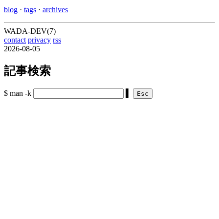
blog
·
tags
·
archives
WADA-DEV(7)
contact
privacy
rss
2026-08-05
記事検索
$ man -k
▌
Esc