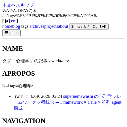
本文へスキップ
WADA-DEV(7)
$
/ja/tags/%E5%BF%83%E7%90%86%E5%AD%A6/
[
ja
|
en
]
home
blog
tags
archives
projects
about
$ man -k
/
·
Ctrl
+
K
☰
menu
NAME
タグ「心理学」の記事 - wada-dev
APROPOS
ls -l tags/心理学/
-rw-r--r--
6.0K
2026-05-24
supernemawashi の心理学フレ
ームワーク 6 種統合 ─ 1 framework = 1 file × 並列 agent
構成
NAVIGATION