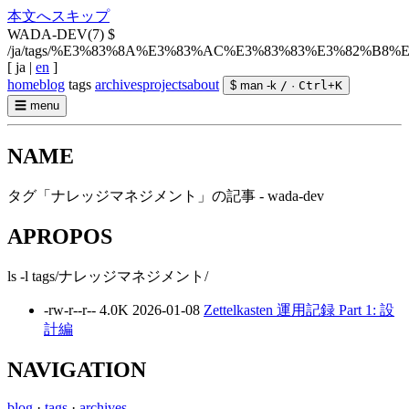
本文へスキップ
WADA-DEV(7)
$
/ja/tags/%E3%83%8A%E3%83%AC%E3%83%83%E3%82%B8
[
ja
|
en
]
home
blog
tags
archives
projects
about
$ man -k
/
·
Ctrl
+
K
☰
menu
NAME
タグ「ナレッジマネジメント」の記事 - wada-dev
APROPOS
ls -l tags/ナレッジマネジメント/
-rw-r--r--
4.0K
2026-01-08
Zettelkasten 運用記録 Part 1: 設
計編
NAVIGATION
blog
·
tags
·
archives