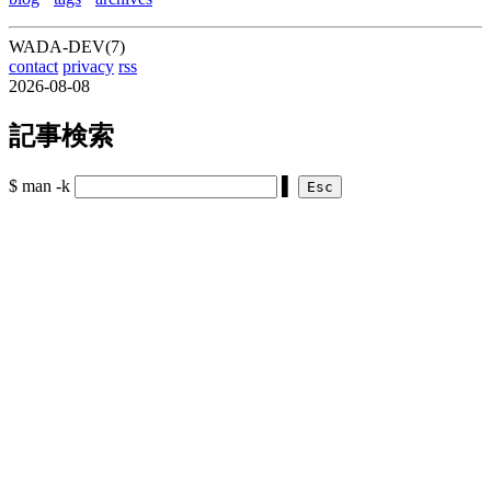
WADA-DEV(7)
contact
privacy
rss
2026-08-08
記事検索
$ man -k
▌
Esc