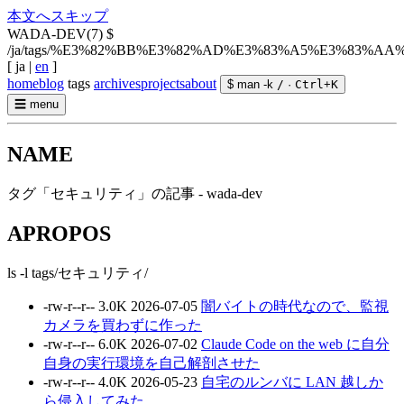
本文へスキップ
WADA-DEV(7)
$
/ja/tags/%E3%82%BB%E3%82%AD%E3%83%A5%E3%83%AA
[
ja
|
en
]
home
blog
tags
archives
projects
about
$ man -k
/
·
Ctrl
+
K
☰
menu
NAME
タグ「セキュリティ」の記事 - wada-dev
APROPOS
ls -l tags/セキュリティ/
-rw-r--r--
3.0K
2026-07-05
闇バイトの時代なので、監視
カメラを買わずに作った
-rw-r--r--
6.0K
2026-07-02
Claude Code on the web に自分
自身の実行環境を自己解剖させた
-rw-r--r--
4.0K
2026-05-23
自宅のルンバに LAN 越しか
ら侵入してみた