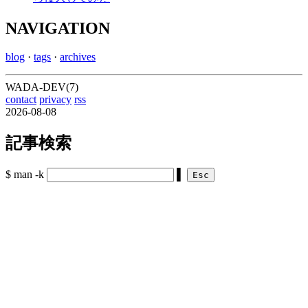
NAVIGATION
blog
·
tags
·
archives
WADA-DEV(7)
contact
privacy
rss
2026-08-08
記事検索
$ man -k
▌
Esc