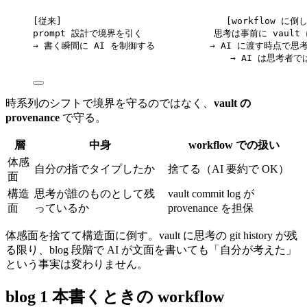
[従来]                              [workflow 
prompt 設計で境界を引く             思考は事前に vaul
→ 書く瞬間に AI を制御する          → AI に渡す時点
→ AI は思考者
時系列のシフトで境界を守るのではなく、
vault の
provenance
で守る。
層
中身
workflow での扱い
体感
自分の指でタイプしたか
捨てる（AI 要約で OK）
面
構造
思考が誰のものとして残
vault commit log が
面
っているか
provenance を担保
体感面を捨てて構造面に倒す。vault に思考の git history が残
る限り、blog 段階で AI が文面を書いても「自分が考えた」
という事実は変わりません。
blog 1 本書くときの workflow