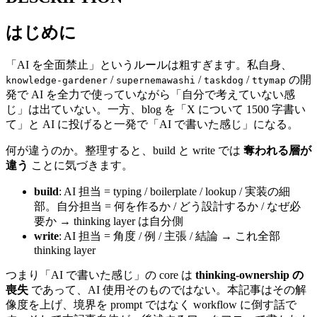
はじめに
「AI を全面禁止」というルールは粗すぎます。私自身、
/
/
/
の開
knowledge-gardener
supernemawashi
taskdog
ttymap
発で AI を全力で使っていながら「自分で考えていない感
じ」は出ていない。一方、blog を「X について 1500 字書い
て」と AI に投げると一発で「AI で書いた感じ」になる。
何が違うのか。整理すると、build と write では
奪われる層が
違う
ことに気づきます。
build
: AI 担当 = typing / boilerplate / lookup / 実装の細
部。自分担当 = 何を作るか / どう設計するか / なぜ必
要か → thinking layer は自分側
write
: AI 担当 = 角度 / 例 / 主張 / 結論 → これ全部
thinking layer
つまり「AI で書いた感じ」の core は
thinking-ownership の
喪失
であって、AI 使用そのものではない。本記事はその解
像度を上げ、境界を prompt ではなく workflow に倒す話で