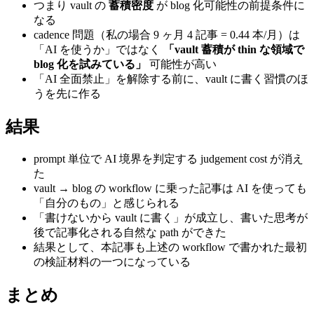
つまり vault の
蓄積密度
が blog 化可能性の前提条件に
なる
cadence 問題（私の場合 9 ヶ月 4 記事 = 0.44 本/月）は
「AI を使うか」ではなく
「vault 蓄積が thin な領域で
blog 化を試みている」
可能性が高い
「AI 全面禁止」を解除する前に、vault に書く習慣のほ
うを先に作る
結果
prompt 単位で AI 境界を判定する judgement cost が消え
た
vault → blog の workflow に乗った記事は AI を使っても
「自分のもの」と感じられる
「書けないから vault に書く」が成立し、書いた思考が
後で記事化される自然な path ができた
結果として、本記事も上述の workflow で書かれた最初
の検証材料の一つになっている
まとめ