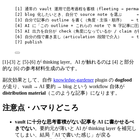
[1] 通常の vault 運用で思考過程を蓄積（fleeting → perma
[2] blog 化したいとき、自分で source note を選ぶ      ← 
[3] 自分で記事の outline を書く（角度・主張・順序）   ← thi
[4] AI に「この outline + これらの note で N 字記事
[5] AI 出力を自分が check（角度になっているか / claim が抜
[6] 自分の指で書き直し（articulation 段階で介入）    ← thi
[7] publish
[1]-[3] と [5]-[6] が thinking layer。AI が触れるのは [4] と部分
的な [6] の参考材料生成のみです。
副次効果として、自作
knowledge-gardener
plugin の
dogfood
が走り、vault → AI 要約 → blog という workflow 自体が
distribution material
（このような記事）になります。
注意点・ハマりどころ
vault に十分な思考蓄積がない記事を AI に書かせるべ
きでない
。要約元が薄いと AI が thinking layer を補完し
てしまい、結局「AI で書いた感じ」が戻る