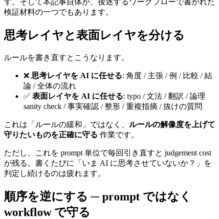
す。そして本記事自体が、後述するワークフローで書かれた
検証材料の一つでもあります。
思考レイヤと表面レイヤを分ける
ルールを書き直すとこうなります。
❌
思考レイヤを AI に任せる
: 角度 / 主張 / 例 / 比較 / 結
論 / 全体の流れ
✅
表面レイヤを AI に任せる
: typo / 文法 / 翻訳 / 論理
sanity check / 事実確認 / 整形 / 重複指摘 / 抜けの質問
これは「ルールの緩和」ではなく、
ルールの解像度を上げて
守りたいものを正確に守る
作業です。
ただし、これを prompt 単位で毎回引き直すと judgement cost
が残る。書くたびに「いま AI に思考させていないか？」を
判定し続けるのは疲れます。
順序を逆にする ─ prompt ではなく
workflow で守る