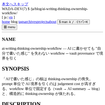
本文へスキップ
WADA-DEV(7)
$ /ja/blog/ai-writing-thinking-ownership-
workflow/
[
ja
|
en
]
home
blog
tags
archives
projects
about
$ man -k
/
·
Ctrl
+
K
☰
menu
NAME
ai-writing-thinking-ownership-workflow — AI に書かせても "自
分で書いた感じ" を失わない workflow ─ vault provenance で境
界を引く
SYNOPSIS
「AIで書いた感じ」の核は thinking-ownership の喪失。
prompt 単位で AI 境界を引くのは judgement cost が高すぎ
る。workflow 単位で固定する（vault → AI summary → blog）
と、構造的に thinking-ownership が保たれる。
DESCRIPTION