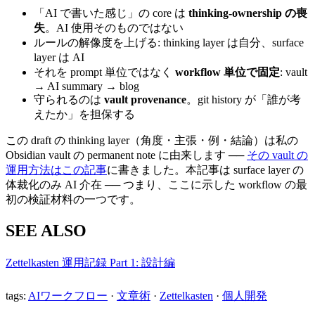
「AI で書いた感じ」の core は
thinking-ownership の喪
失
。AI 使用そのものではない
ルールの解像度を上げる: thinking layer は自分、surface
layer は AI
それを prompt 単位ではなく
workflow 単位で固定
: vault
→ AI summary → blog
守られるのは
vault provenance
。git history が「誰が考
えたか」を担保する
この draft の thinking layer（角度・主張・例・結論）は私の
Obsidian vault の permanent note に由来します ──
その vault の
運用方法はこの記事
に書きました。本記事は surface layer の
体裁化のみ AI 介在 ── つまり、ここに示した workflow の最
初の検証材料の一つです。
SEE ALSO
Zettelkasten 運用記録 Part 1: 設計編
tags:
AIワークフロー
·
文章術
·
Zettelkasten
·
個人開発