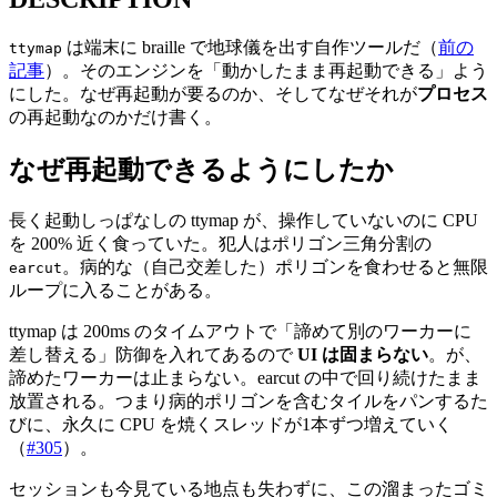
は端末に braille で地球儀を出す自作ツールだ（
前の
ttymap
記事
）。そのエンジンを「動かしたまま再起動できる」よう
にした。なぜ再起動が要るのか、そしてなぜそれが
プロセス
の再起動なのかだけ書く。
なぜ再起動できるようにしたか
長く起動しっぱなしの ttymap が、操作していないのに CPU
を 200% 近く食っていた。犯人はポリゴン三角分割の
。病的な（自己交差した）ポリゴンを食わせると無限
earcut
ループに入ることがある。
ttymap は 200ms のタイムアウトで「諦めて別のワーカーに
差し替える」防御を入れてあるので
UI は固まらない
。が、
諦めたワーカーは止まらない。earcut の中で回り続けたまま
放置される。つまり病的ポリゴンを含むタイルをパンするた
びに、永久に CPU を焼くスレッドが1本ずつ増えていく
（
#305
）。
セッションも今見ている地点も失わずに、この溜まったゴミ