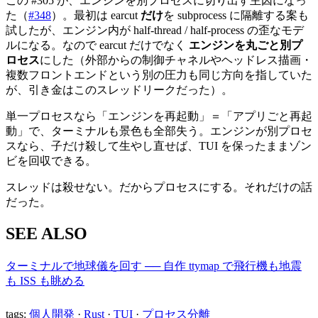
この #305 が、エンジンを別プロセスに切り出す主因になっ
た（
#348
）。最初は earcut
だけ
を subprocess に隔離する案も
試したが、エンジン内が half-thread / half-process の歪なモデ
ルになる。なので earcut だけでなく
エンジンを丸ごと別プ
ロセス
にした（外部からの制御チャネルやヘッドレス描画・
複数フロントエンドという別の圧力も同じ方向を指していた
が、引き金はこのスレッドリークだった）。
単一プロセスなら「エンジンを再起動」＝「アプリごと再起
動」で、ターミナルも景色も全部失う。エンジンが別プロセ
スなら、子だけ殺して生やし直せば、TUI を保ったままゾン
ビを回収できる。
スレッドは殺せない。だからプロセスにする。それだけの話
だった。
SEE ALSO
ターミナルで地球儀を回す ── 自作 ttymap で飛行機も地震
も ISS も眺める
tags:
個人開発
·
Rust
·
TUI
·
プロセス分離