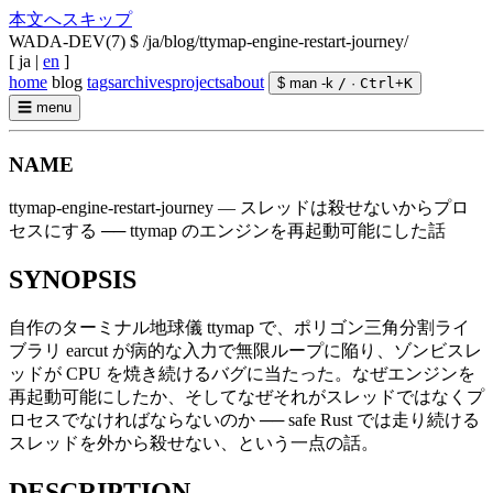
本文へスキップ
WADA-DEV(7)
$ /ja/blog/ttymap-engine-restart-journey/
[
ja
|
en
]
home
blog
tags
archives
projects
about
$ man -k
/
·
Ctrl
+
K
☰
menu
NAME
ttymap-engine-restart-journey — スレッドは殺せないからプロ
セスにする ── ttymap のエンジンを再起動可能にした話
SYNOPSIS
自作のターミナル地球儀 ttymap で、ポリゴン三角分割ライ
ブラリ earcut が病的な入力で無限ループに陥り、ゾンビスレ
ッドが CPU を焼き続けるバグに当たった。なぜエンジンを
再起動可能にしたか、そしてなぜそれがスレッドではなくプ
ロセスでなければならないのか ── safe Rust では走り続ける
スレッドを外から殺せない、という一点の話。
DESCRIPTION