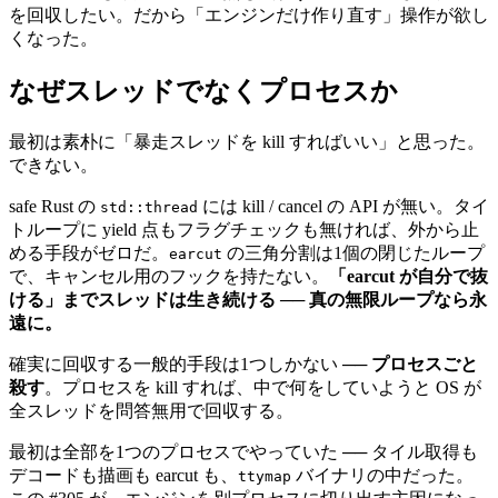
を回収したい。だから「エンジンだけ作り直す」操作が欲し
くなった。
なぜスレッドでなくプロセスか
最初は素朴に「暴走スレッドを kill すればいい」と思った。
できない。
safe Rust の
には kill / cancel の API が無い。タイ
std::thread
トループに yield 点もフラグチェックも無ければ、外から止
める手段がゼロだ。
の三角分割は1個の閉じたループ
earcut
で、キャンセル用のフックを持たない。
「earcut が自分で抜
ける」までスレッドは生き続ける ── 真の無限ループなら永
遠に。
確実に回収する一般的手段は1つしかない ──
プロセスごと
殺す
。プロセスを kill すれば、中で何をしていようと OS が
全スレッドを問答無用で回収する。
最初は全部を1つのプロセスでやっていた ── タイル取得も
デコードも描画も earcut も、
バイナリの中だった。
ttymap