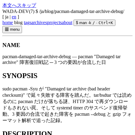
本文へスキップ
WADA-DEV(7)
$ /ja/blog/pacman-damaged-tar-archive-debug/
[
ja
|
en
]
home
blog
tags
archives
projects
about
$ man -k
/
·
Ctrl
+
K
☰
menu
NAME
pacman-damaged-tar-archive-debug — pacman "Damaged tar
archive" 障害復旧戦記 ─ 3 つの要因が合流した日
SYNOPSIS
sudo pacman -Syu が "Damaged tar archive (bad header
checksum)" で延々失敗する障害を踏んだ。tar/bsdtar では読め
るのに pacman だけが落ちる謎、HTTP 304 で再ダウンロー
ドもされない罠、そして systemd timer のサスペンド復帰挙
動。3 要因の合流で起きた障害を pacman --debug と gzip フォ
ーマット解析で追った記録。
DESCRIPTION