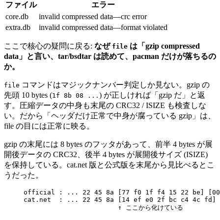
ファイル
エラー
core.db
invalid compressed data—crc error
extra.db
invalid compressed data—format violated
ここで核心の疑問に戻る:
なぜ
は「gzip compressed
file
data」と言い、tar/bsdtar は読めて、pacman だけが落ちるの
か。
コマンドはマジックナンバー判定しか見ない。gzip の
file
先頭 10 bytes (
) が正しければ「gzip だ」と返
1f 8b 08 ...
す。圧縮データの中身も末尾の CRC32 / ISIZE も検査しな
い。だから「ヘッダだけ正常で中身が腐っている gzip」は、
file の目には正常に映る。
gzip の末尾には 8 bytes のフッタがあって、前半 4 bytes が展
開後データの CRC32、後半 4 bytes が展開後サイズ (ISIZE)
を保持している。cat.net 版と公式版を末尾から見比べるとこ
うだった。
official : ... 22 45 8a [77 f0 1f f4 15 22 be] [00
cat.net  : ... 22 45 8a [14 ef e0 2f bc c4 4c fd] 
↑ ここから化けている