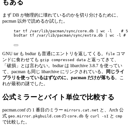
もある
まず DB が物理的に壊れているのかを切り分けるために、
pacman 以外で読めるか試した。
tar
tf
/var/lib/pacman/sync/core.db
|
wc
-l
# 5
bsdtar
tf
/var/lib/pacman/sync/extra.db
|
wc
-l
# 
GNU tar も bsdtar も普通にエントリを返してくる。
コマ
file
ンドに食わせても
と返ってきて、
gzip compressed data
「破損」とは言わない。bsdtar は libarchive 3.8.7 を使ってい
て、pacman も同じ libarchive にリンクされている。
同じライ
ブラリを使っているはずなのに、pacman だけが落ちる
。こ
れが最初の謎でした。
公式ミラーとバイト単位で比較する
pacman.conf の 1 番目のミラー
と、Arch 公
mirrors.cat.net
式
の
を
と
geo.mirror.pkgbuild.com
core.db
curl -sI
cmp
で比較した。