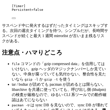
[Timer]
Persistent
=false
サスペンド中に発火するはずだったタイミングはスキップす
る。次回の週次タイミングを待つ。シンプルだが、長時間サ
スペンドが続くと最大 1 週間 mirrorlist が古いまま残るリス
クがある。
注意点・ハマりどころ
コマンドの「gzip compressed data」を信用しては
file
いけない。gzip ヘッダのマジックナンバーしか見てい
ない。中身が腐っていても気付かない。整合性を見た
いなら
か
を使う
gzip -l
gzip -t
tar / bsdtar が読めても pacman が読めるとは限らない。
libarchive を共通に使っていても、呼び出し側 (libalpm)
の検査が厳格なので、ゆるい CLI 系ツールでの動作確
認はあてにならない
は sync DB を見ないので、sync DB が壊れて
pacman -U