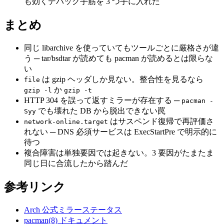
も効くデバッグ手筋を 3 つ手に入れた
まとめ
同じ libarchive を使っていてもツールごとに厳格さが違
う ─ tar/bsdtar が読めても pacman が読めるとは限らな
い
は gzip ヘッダしか見ない。整合性を見るなら
file
か
gzip -l
gzip -t
HTTP 304 を誤って返すミラーが存在する ─
pacman -
でも壊れた DB から脱出できない罠
Syy
はサスペンド復帰で再評価さ
network-online.target
れない ─ DNS 必須サービスは ExecStartPre で明示的に
待つ
複合障害は単独要因では起きない。3 要因がたまたま
同じ日に合流したから踏んだ
参考リンク
Arch 公式ミラーステータス
pacman(8) ドキュメント