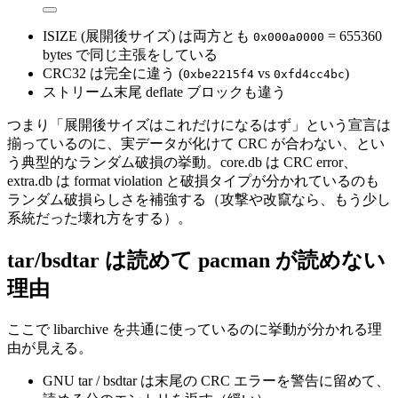
ISIZE (展開後サイズ) は両方とも
= 655360
0x000a0000
bytes で同じ主張をしている
CRC32 は完全に違う (
vs
)
0xbe2215f4
0xfd4cc4bc
ストリーム末尾 deflate ブロックも違う
つまり「展開後サイズはこれだけになるはず」という宣言は
揃っているのに、実データが化けて CRC が合わない、とい
う典型的なランダム破損の挙動。core.db は CRC error、
extra.db は format violation と破損タイプが分かれているのも
ランダム破損らしさを補強する（攻撃や改竄なら、もう少し
系統だった壊れ方をする）。
tar/bsdtar は読めて pacman が読めない
理由
ここで libarchive を共通に使っているのに挙動が分かれる理
由が見える。
GNU tar / bsdtar は末尾の CRC エラーを警告に留めて、