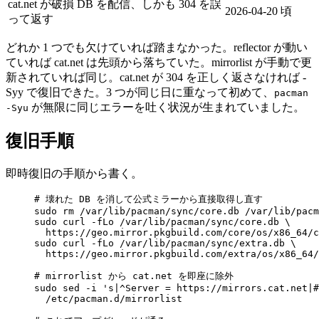
cat.net が破損 DB を配信、しかも 304 を誤
2026-04-20 頃
って返す
どれか 1 つでも欠けていれば踏まなかった。reflector が動い
ていれば cat.net は先頭から落ちていた。mirrorlist が手動で更
新されていれば同じ。cat.net が 304 を正しく返さなければ -
Syy で復旧できた。3 つが同じ日に重なって初めて、
pacman
が無限に同じエラーを吐く状況が生まれていました。
-Syu
復旧手順
即時復旧の手順から書く。
# 壊れた DB を消して公式ミラーから直接取得し直す
sudo
rm
/var/lib/pacman/sync/core.db
/var/lib/pacm
sudo
curl
-fLo
/var/lib/pacman/sync/core.db
\
https://geo.mirror.pkgbuild.com/core/os/x86_64/c
sudo
curl
-fLo
/var/lib/pacman/sync/extra.db
\
https://geo.mirror.pkgbuild.com/extra/os/x86_64/
# mirrorlist から cat.net を即座に除外
sudo
sed
-i
's|^Server = https://mirrors.cat.net|#
/etc/pacman.d/mirrorlist