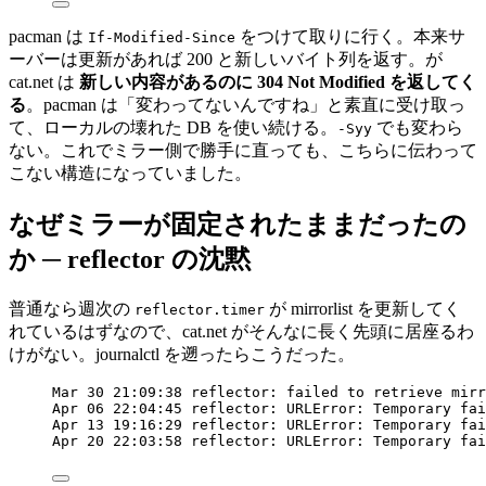
pacman は
をつけて取りに行く。本来サ
If-Modified-Since
ーバーは更新があれば 200 と新しいバイト列を返す。が
cat.net は
新しい内容があるのに 304 Not Modified を返してく
る
。pacman は「変わってないんですね」と素直に受け取っ
て、ローカルの壊れた DB を使い続ける。
でも変わら
-Syy
ない。これでミラー側で勝手に直っても、こちらに伝わって
こない構造になっていました。
なぜミラーが固定されたままだったの
か ─ reflector の沈黙
普通なら週次の
が mirrorlist を更新してく
reflector.timer
れているはずなので、cat.net がそんなに長く先頭に居座るわ
けがない。journalctl を遡ったらこうだった。
Mar 30 21:09:38 reflector: failed to retrieve mirr
Apr 06 22:04:45 reflector: URLError: Temporary fai
Apr 13 19:16:29 reflector: URLError: Temporary fai
Apr 20 22:03:58 reflector: URLError: Temporary fai