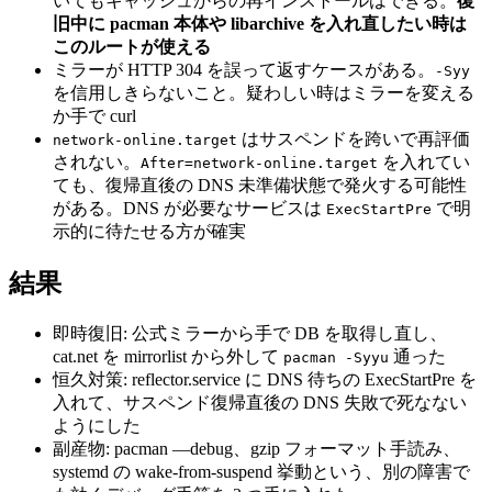
いてもキャッシュからの再インストールはできる。
復
旧中に pacman 本体や libarchive を入れ直したい時は
このルートが使える
ミラーが HTTP 304 を誤って返すケースがある。
-Syy
を信用しきらないこと。疑わしい時はミラーを変える
か手で curl
はサスペンドを跨いで再評価
network-online.target
されない。
を入れてい
After=network-online.target
ても、復帰直後の DNS 未準備状態で発火する可能性
がある。DNS が必要なサービスは
で明
ExecStartPre
示的に待たせる方が確実
結果
即時復旧: 公式ミラーから手で DB を取得し直し、
cat.net を mirrorlist から外して
通った
pacman -Syyu
恒久対策: reflector.service に DNS 待ちの ExecStartPre を
入れて、サスペンド復帰直後の DNS 失敗で死なない
ようにした
副産物: pacman —debug、gzip フォーマット手読み、
systemd の wake-from-suspend 挙動という、別の障害で