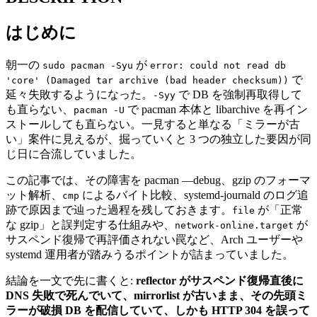
はじめに
朝一の
が
sudo pacman -Syu
error: could not read db
で
'core' (Damaged tar archive (bad header checksum))
延々失敗するようになった。
で DB を強制再取得して
-Syy
も直らない、
で pacman 本体と libarchive を再イン
pacman -U
ストールしても直らない。一見すると単なる「ミラーが古
い」案件に見えるが、掘っていくと 3 つの独立した要因が同
じ日に合流していました。
この記事では、その障害を pacman —debug、gzip のフォーマ
ット解析、
によるバイト比較、systemd-journald のログ追
cmp
跡で原因まで辿った過程を残しておきます。
が「正常
file
な gzip」と誤判定する仕組みや、
が
network-online.target
サスペンド復帰で再評価されない罠など、Arch ユーザーや
systemd 運用者が踏みうるポイントが詰まっていました。
結論を一文で先に書くと:
reflector がサスペンド復帰直後に
DNS 失敗で死んでいて、mirrorlist が古いまま、その先頭ミ
ラーが破損 DB を配信していて、しかも HTTP 304 を誤って