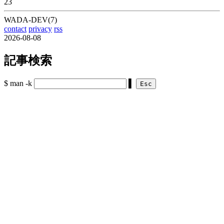
23
WADA-DEV(7)
contact
privacy
rss
2026-08-08
記事検索
$ man -k
▌
Esc