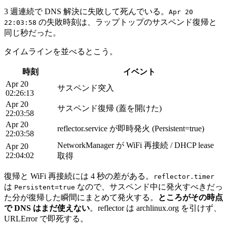
3 週連続で DNS 解決に失敗して死んでいる。
Apr 20
の失敗時刻は、ラップトップのサスペンド復帰と
22:03:58
同じ秒だった。
タイムラインを並べるとこう。
時刻
イベント
Apr 20
サスペンド突入
02:26:13
Apr 20
サスペンド復帰 (蓋を開けた)
22:03:58
Apr 20
reflector.service が即時発火 (Persistent=true)
22:03:58
NetworkManager が WiFi 再接続 / DHCP lease
Apr 20
22:04:02
取得
復帰と WiFi 再接続には 4 秒の差がある。
reflector.timer
は
なので、サスペンド中に発火すべきだっ
Persistent=true
た分が復帰した瞬間にまとめて発火する。
ところがその時点
で DNS はまだ使えない
。reflector は archlinux.org を引けず、
URLError で即死する。