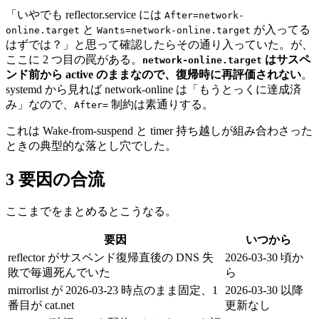
「いやでも reflector.service には
After=network-
と
が入ってる
online.target
Wants=network-online.target
はずでは？」と思って確認したらその通り入っていた。が、
ここに 2 つ目の罠がある。
はサスペ
network-online.target
ンド前から active のままなので、復帰時に再評価されない
。
systemd から見れば network-online は「もうとっくに達成済
み」なので、
制約は素通りする。
After=
これは Wake-from-suspend と timer 持ち越しが組み合わさった
ときの典型的な落とし穴でした。
3 要因の合流
ここまでをまとめるとこうなる。
要因
いつから
reflector がサスペンド復帰直後の DNS 失
2026-03-30 頃か
敗で毎週死んでいた
ら
mirrorlist が 2026-03-23 時点のまま固定、1
2026-03-30 以降
番目が cat.net
更新なし