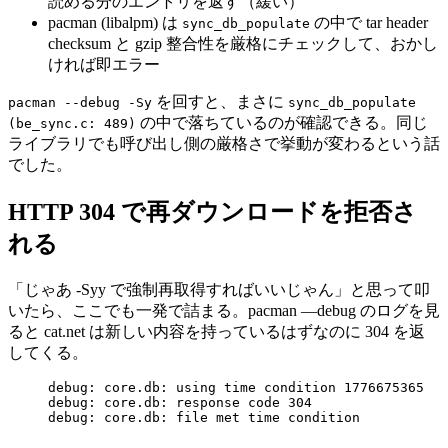
読める分のエントリを返す（緩い）
pacman (libalpm) は
の中で tar header
sync_db_populate
checksum と gzip 整合性を厳格にチェックして、おかし
ければ即エラー
を回すと、まさに
pacman --debug -Sy
sync_db_populate
の中で落ちているのが確認できる。同じ
(be_sync.c: 489)
ライブラリでも呼び出し側の厳格さで挙動が変わるという話
でした。
HTTP 304 で再ダウンロードを拒否さ
れる
「じゃあ -Syy で強制再取得すればいいじゃん」と思って叩
いたら、ここでも一発で詰まる。pacman —debug のログを見
ると cat.net は新しい内容を持っているはずなのに 304 を返
してくる。
debug: core.db: using time condition 1776675365
debug: core.db: response code 304
debug: core.db: file met time condition