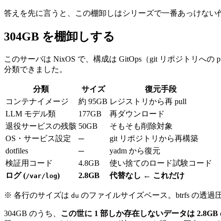
答えを先に言うと、この棚卸しはシリーズで一番あっけない作
304GB を棚卸しする
このサーバは NixOS で、構成は GitOps（git リポジトリへの
分類できました。
分類
サイズ
復元手段
コンテナイメージ
約 95GB
レジストリから再 pull
LLM モデル類
177GB
再ダウンロード
退役サービスの残骸
50GB
そもそも削除対象
OS・サービス設定
─
git リポジトリから再構築
dotfiles
─
yadm から復元
検証用コード
4.8GB
使い捨てのロード試験コード
ログ (
)
2.8GB
代替なし ← これだけ
/var/log
※ 各行のサイズは
のファイルサイズベース。btrfs の透
du
304GB のうち、
この世に 1 部しか存在しないデータは 2.8GB