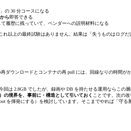
」の 30 分コースになる
から
即答できる
R として履歴に残っていて、ベンダーへの説明材料になる
これ以上の最終試験はありません。結果は「失うものはログだけ、
B の再ダウンロードとコンテナの再 pull には、回線なりの
今回は 2.8GB でしたが、録画や DB を持たせる運用なら
タ）の境界を、事前に・構造として引いておく
ことです。次の改善
明示列挙し、root を揮発にする）を検討しています。そこまでやれ