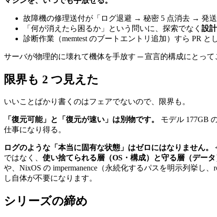
マシンを、いつでも手放せる。
故障機の修理送付が「ログ退避 → 秘密 5 点消去 → 発送
「何が消えたら困るか」という問いに、探索でなく
設計
診断作業（memtest のブートエントリ追加）すら P
サーバが物理的に壊れて機体を手放す ─ 宣言的構成にとって
限界も 2 つ見えた
いいことばかり書くのはフェアでないので、限界も。
「復元可能」と「復元が速い」は別物です。
モデル 177G
仕事になり得る。
ログのような「本当に固有な状態」はゼロにはなりません。
ではなく、
使い捨てられる層（OS・構成）と守る層（デー
や、NixOS の impermanence（永続化するパスを
し自体が不要になります。
シリーズの締め