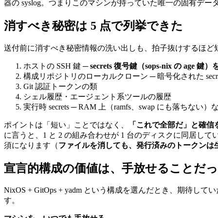
器の syslog。つまりこのマシンが持っていた唯一の固有デー
消すべき秘密は 5 点で列挙できた
送付前に消すべき秘密情報の洗い出しも、拍子抜けするほど
ホストの SSH 鍵 ─
secrets 復号鍵（sops-nix の age
構成リポジトリのローカルクローン ─ 暗号化された se
Git 認証トークンの類
シェル履歴・エージェント系ツールの履歴
実行時 secrets ─ RAM 上（ramfs、swap にも
ポイントは「短い」ことではなく、
「これで全部だ」と確信
に言うと、1 と 2 の組み合わせが 1 台のディスクに同居して
須になります（
ファイルを消しても、発行済みのトークンは
宣言的構成の価値は、手放せることだ
NixOS + GitOps + yadm という構成を選んだと
す。