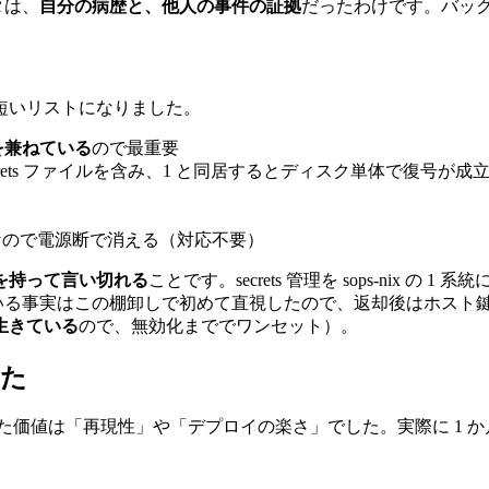
タは、
自分の病歴と、他人の事件の証拠
だったわけです。バッ
短いリストになりました。
 鍵）を兼ねている
ので最重要
crets ファイルを含み、1 と同居するとディスク単体で復号が成
落ちない）なので電源断で消える（対応不要）
を持って言い切れる
ことです。secrets 管理を sops-nix
いる事実はこの棚卸しで初めて直視したので、返却後はホスト鍵の再生成
生きている
ので、無効化まででワンセット）。
った
き、期待していた価値は「再現性」や「デプロイの楽さ」でした。実際