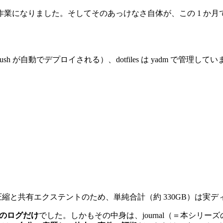
業になりました。そしてそのあっけなさ自体が、この 1 か月
 push が自動でデプロイされる）、dotfiles は yadm で管
過圧縮と共有エクステントのため、単純合計（約 330GB）は実
 のログだけ
でした。しかもその中身は、journal（＝本シリ