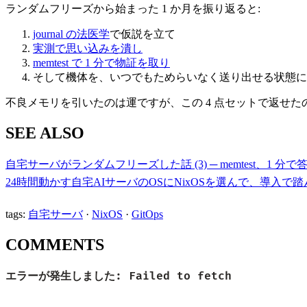
ランダムフリーズから始まった 1 か月を振り返ると:
journal の法医学
で仮説を立て
実測で思い込みを潰し
memtest で 1 分で物証を取り
そして機体を、いつでもためらいなく送り出せる状態に
不良メモリを引いたのは運ですが、この 4 点セットで返せ
SEE ALSO
自宅サーバがランダムフリーズした話 (3) ─ memtest、1 分
24時間動かす自宅AIサーバのOSにNixOSを選んで、導入で
tags:
自宅サーバ
·
NixOS
·
GitOps
COMMENTS