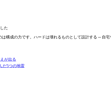
した
たのは構成の力です。ハードは壊れるものとして設計する ─ 自
で答えが出る
踏んだ5つの地雷