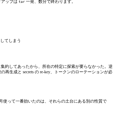
クアップは
一発、数分で終わります。
tar
立してしまう
 の 1 系統に集約してあったから、所在の特定に探索が要らなかった。逆
と secrets の re-key、トークンのローテーションが必
に 1 か月使って一番効いたのは、それらの土台にある別の性質で