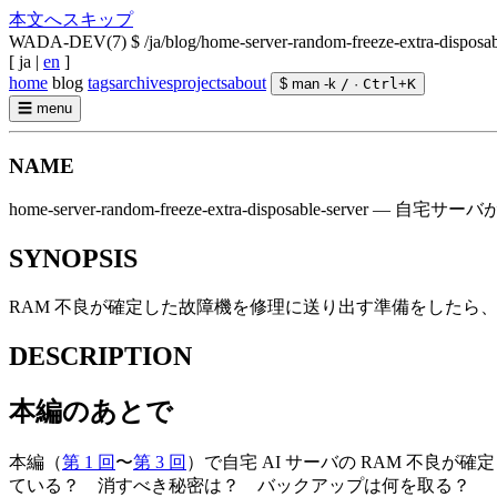
本文へスキップ
WADA-DEV(7)
$ /ja/blog/home-server-random-freeze-extra-disposab
[
ja
|
en
]
home
blog
tags
archives
projects
about
$ man -k
/
·
Ctrl
+
K
☰
menu
NAME
home-server-random-freeze-extra-disposable-se
SYNOPSIS
RAM 不良が確定した故障機を修理に送り出す準備をしたら、304
DESCRIPTION
本編のあとで
本編（
第 1 回
〜
第 3 回
）で自宅 AI サーバの RAM 不良
ている？ 消すべき秘密は？ バックアップは何を取る？