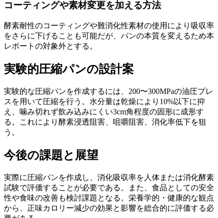
コーティングや素材変更を加える方法
酵素耐性のコーティングや難消化性素材の使用により吸収率
をさらに下げることも可能だが、パンの本質を変えるため本
レポートの対象外とする。
実験的圧縮パンの設計案
実験的な圧縮パンを作成するには、200〜300MPaの油圧プレ
スを用いて圧縮を行う。水分量は乾燥により10%以下に抑
え、噛み切れず飲み込みにくい3cm角程度の固形に成形す
る。これにより酵素浸透阻害、咀嚼阻害、消化率低下を狙
う。
今後の課題と展望
実際に圧縮パンを作成し、消化吸収率を人体または消化酵素
試験で評価することが必要である。また、食品としての安全
性や食味の改善も検討課題となる。栄養学的・健康的な観点
から、正味カロリー減少の効果と影響を総合的に評価する必