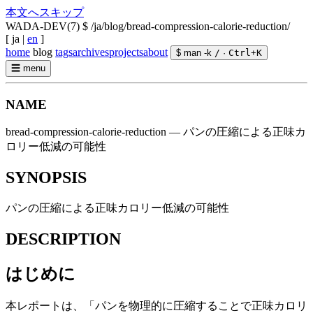
本文へスキップ
WADA-DEV(7)
$ /ja/blog/bread-compression-calorie-reduction/
[
ja
|
en
]
home
blog
tags
archives
projects
about
$ man -k
/
·
Ctrl
+
K
☰
menu
NAME
bread-compression-calorie-reduction — パンの圧縮による正味カ
ロリー低減の可能性
SYNOPSIS
パンの圧縮による正味カロリー低減の可能性
DESCRIPTION
はじめに
本レポートは、「パンを物理的に圧縮することで正味カロリ