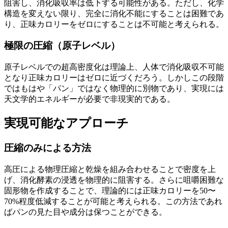
阻害し、消化吸収率は低下する可能性がある。ただし、化学
構造を変えない限り、完全に消化不能にすることは困難であ
り、正味カロリーをゼロにすることは不可能と考えられる。
極限の圧縮（原子レベル）
原子レベルでの超高密度化は理論上、人体で消化吸収不可能
となり正味カロリーはゼロに近づくだろう。しかしこの段階
ではもはや「パン」ではなく物理的に別物であり、実現には
天文学的エネルギーが必要で非現実的である。
実現可能なアプローチ
圧縮のみによる方法
高圧による物理圧縮と乾燥を組み合わせることで密度を上
げ、消化酵素の浸透を物理的に阻害する。さらに咀嚼困難な
固形物を作成することで、理論的には正味カロリーを50〜
70%程度低減することが可能と考えられる。この方法であれ
ばパンの見た目や成分は保つことができる。