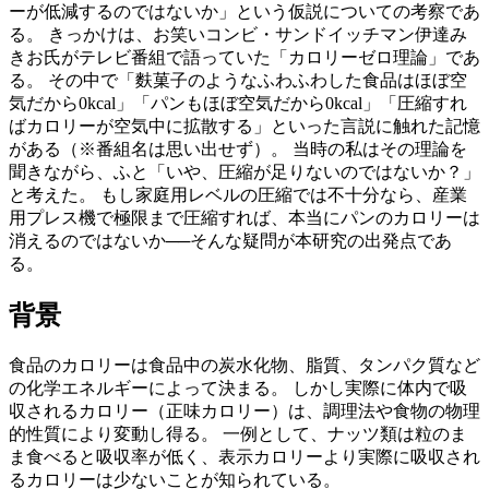
ーが低減するのではないか」という仮説についての考察であ
る。 きっかけは、お笑いコンビ・サンドイッチマン伊達み
きお氏がテレビ番組で語っていた「カロリーゼロ理論」であ
る。 その中で「麩菓子のようなふわふわした食品はほぼ空
気だから0kcal」「パンもほぼ空気だから0kcal」「圧縮すれ
ばカロリーが空気中に拡散する」といった言説に触れた記憶
がある（※番組名は思い出せず）。 当時の私はその理論を
聞きながら、ふと「いや、圧縮が足りないのではないか？」
と考えた。 もし家庭用レベルの圧縮では不十分なら、産業
用プレス機で極限まで圧縮すれば、本当にパンのカロリーは
消えるのではないか──そんな疑問が本研究の出発点であ
る。
背景
食品のカロリーは食品中の炭水化物、脂質、タンパク質など
の化学エネルギーによって決まる。 しかし実際に体内で吸
収されるカロリー（正味カロリー）は、調理法や食物の物理
的性質により変動し得る。 一例として、ナッツ類は粒のま
ま食べると吸収率が低く、表示カロリーより実際に吸収され
るカロリーは少ないことが知られている。